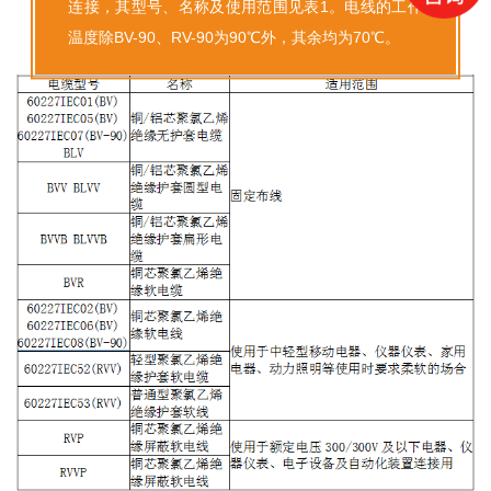
连接，其型号、名称及使用范围见表1。电线的工作
温度除BV-90、RV-90为90℃外，其余均为70℃。