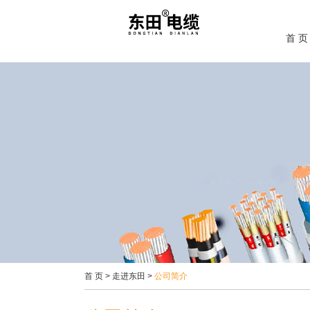
首 页
首 页
>
走进东田
>
公司简介