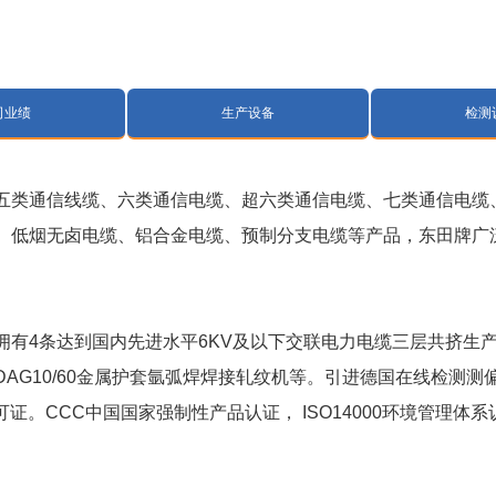
司业绩
生产设备
检测
五类通信线缆、六类通信电缆、超六类通信电缆、七类通信电缆、同
、低烟无卤电缆、铝合金电缆、预制分支电缆等产品，东田牌广
有4条达到国内先进水平6KV及以下交联电力电缆三层共挤生产
AG10/60金属护套氩弧焊焊接轧纹机等。引进德国在线检测
可证。CCC中国国家强制性产品认证， ISO14000环境管理体系