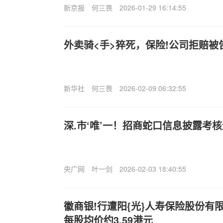
新京报
何三畏
2026-01-29 16:14:55
外卖骑<手>猝死，保险!公司拒赔被
新华社
何三畏
2026-02-09 06:32:55
深.市‘唯’一！招商蛇口信息披露考核
央广网
叶一剑
2026-02-03 18:40:55
徽商银!行遭阳{光}人寿保险股份有限
每股均价约3.59港元