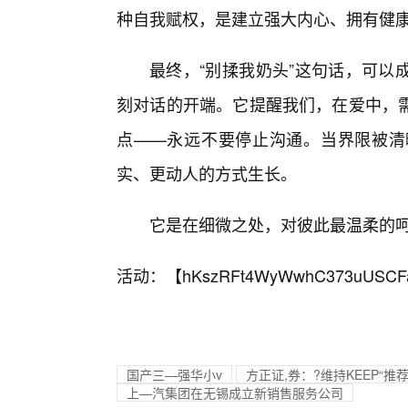
种自我赋权，是建立强大内心、拥有健
最终，“别揉我奶头”这句话，可以
刻对话的开端。它提醒我们，在爱中，
点——永远不要停止沟通。当界限被清
实、更动人的方式生长。
它是在细微之处，对彼此最温柔的
活动：【
hKszRFt4WyWwhC373uUSCF
国产三—强华小v
方正证,券：?维持KEEP“推
上—汽集团在无锡成立新销售服务公司