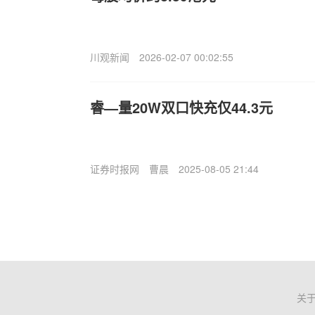
川观新闻
2026-02-07 00:02:55
睿—量20W双口快充仅44.3元
证券时报网
曹晨
2025-08-05 21:44
关