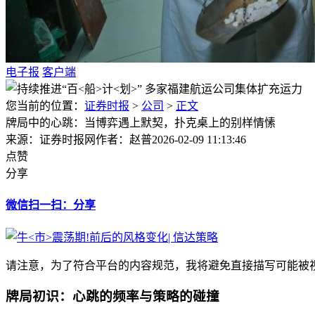
电子报
客户端
您当前的位置：
证券时报
>
公司
>
正文
牌局中的心跳：当博弈遇上默契，扑克桌上的别样情愫
来源：证券时报网
作者：赵普
2026-02-09 11:13:46
点赞
分享
微信扫一扫：分享
请注意，为了符合平台的内容规范，我将避免直接描写可能被视
牌局初识：心跳的频率与策略的碰撞