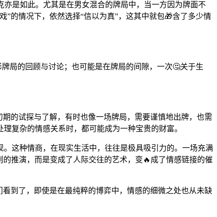
扑克亦是如此。尤其是在男女混合的牌局中，当一方因为牌面不
”的情况下，依然选择“信以为真”，这其中就包🎁含了多少情
彩牌局的回顾与讨论；也可能是在牌局的间隙，一次🤔关于生
。
初期的试探与了解，有时也像一场牌局，需要谨慎地出牌，也需
处理复杂的情感关系时，都可能成为一种宝贵的财富。
现。这种情商，在现实生活中，往往是极具吸引力的。一场充满
则的推演，而是变成了人际交往的艺术，变🔥成了情感链接的催
们看到了，即使是在最纯粹的博弈中，情感的细微之处也从未缺