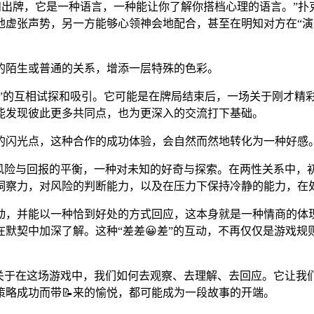
牌和出牌，它是一种语言，一种能让你了解你搭档心理的语言。”
虚张声势，另一方能够心领神会地配合，甚至在明知对方在“演戏
的陌生或普通的关系，增添一层特殊的色彩。
进”的互相试探和吸引。它可能是在牌局结束后，一场关于刚才精
能发现彼此更多共同点，也为更深入的交流打下基础。
的闪光点，这种合作的成功体验，会自然而然地转化为一种好感
种风险与回报的平衡，一种对未知的好奇与探索。在两性关系中，
洞察力，对风险的判断能力，以及在压力下保持冷静的能力，在
动，并能以一种恰到好处的方式回应，这本身就是一种情商的体
默契中加深了解。这种“差差😀差”的互动，不再仅仅是游戏规
是关于在这场游戏中，我们如何去观察、去理解、去回应。它让我
略成功而带📝来的愉悦，都可能成为一段故事的开端。