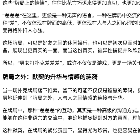
这些“牌局上的情愫”，往往比花言巧语来得更加真切，也更加
“差差差”在这里，更像是一种无声的语言，一种在牌局中交流
种“差”，不仅体现在牌面的高低，更体现在人与人之间心理
变得格外扣人心弦。
这场牌局，可以是好友之间的休闲娱乐，也可以是初次见面时
备，展现出更真实的一面。而当这份真实，被异性捕捉并📝欣
所以，“男女打扑克差差差”，或许不仅仅是游戏，更是一场关
牌局之外：默契的升华与情感的涟漪
当一场扑克牌局落下帷幕，留下的可能不仅仅是输赢的筹码，
层地延伸到了牌局之外，人与人之间情感的连接与升华。
在牌局中，那种“差差差”的互动，其实是一种高级的沟通方
能够在这种非语言的交流中，准确地捕🎯捉到对方的意图，理
这种默契，在牌局的紧张氛围下，显得尤为珍贵，也更容易在