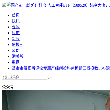
首页
快讯
要闻
股市
新股
信披+
公司
港美股
数据
基金
金融
视听
评论
专题
产经
创投
科创板
新三板
投教
ESG
滚
公众号