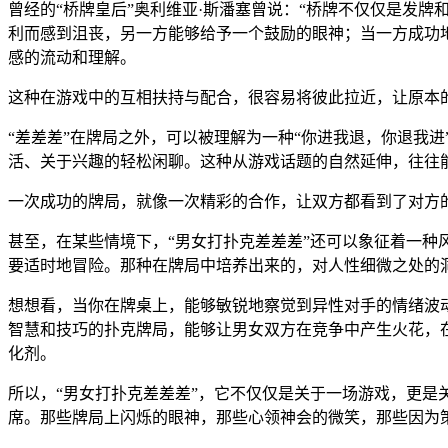
曾经的“桥牌皇后”奥利维亚·斯潘塞曾说：“桥牌不仅仅是发
利而感到沮丧，另一方能够给予一个鼓励的眼神；当一方成功地
感的流动和理解。
这种在游戏中的互相扶持与配合，很容易将彼此拉近，让原本
“差差差”在牌局之外，可以被理解为一种“你进我退，你退我
活、关于兴趣的轻松闲聊。这种从游戏话题的自然延伸，往往
一次成功的牌局，就像一次精彩的合作，让双方都看到了对方
甚至，在某些情境下，“男女打扑克差差差”还可以象征着一
要适时地冒险。那种在牌局中培养出来的，对人性细微之处的
想想看，当你在牌桌上，能够敏锐地察觉到异性对手的情绪波
智慧和技巧的扑克牌局，能够让男女双方在竞争中产生火花，在
化剂。
所以，“男女打扑克差差差”，它不仅仅是关于一场游戏，更
席。那些牌局上闪烁的眼神，那些心领神会的微笑，那些因为策