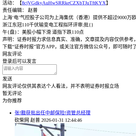
活动：【
8cjVGdkyAuHwSRRkeCZXbTJuTftKYX
】
责任编辑： 赵普
上海‘电’气控股子公司为上海集优（香港）提供不超过9000万
浙江东冠110千伏输变电工程拟环评审;批{}
午{盘}：美股小幅下滑 道指下跌110点
声明：证券时报力求信息真实、准确，文章提及内容仅供参考
下载“证券时报”官方APP，或关注官方微信公众号，即可随
网友评论
登录
后可以发言
发送
网友评论仅供其表达个人看法，并不表明证券时报立场
暂无评论
为你推荐
张!戬获批出任中邮保险!资管总经理
砍柴网
赵普
2026-01-31 12:44:46