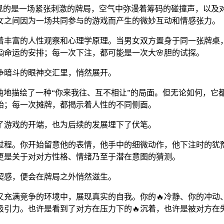
现的是一场紧张刺激的牌局，空气中弥漫着筹码的碰撞声，以及
女之间因为一场共同参与的游戏而产生的微妙互动和情感张力。
含着丰富的人性观察和心理学原理。当男女双方置身于同一张牌桌
命运的安排；每一次下注，都可能是一次大🌸胆的试探。
争暗斗的眼神交汇里，悄然展开。
单纯地描绘了一种“你来我往、互不相让”的局面。但无论如何，
始；每一次摊牌，都揭示着人性的不同侧面。
了游戏的开端，也为后续的发展埋下了伏笔。
的过程。你开始留意他的表情，他手中的细微动作，他下注时的犹
更是关于对对方性格、情绪乃至于潜在意图的猜测。
契感，便会在牌局之外悄然滋生。
又充满竞争的环境中，展现真实的自我。你的🔥冷静、你的冲动
吸引力。也许是看到了对方在压力下的🔥沉着，也许是被对方在