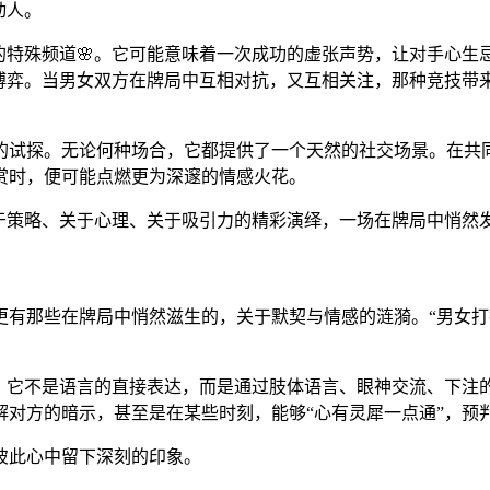
动人。
的特殊频道🌸。它可能意味着一次成功的虚张声势，让对手心
的博弈。当男女双方在牌局中互相对抗，又互相关注，那种竞技带
的试探。无论何种场合，它都提供了一个天然的社交场景。在共
赏时，便可能点燃更为深邃的情感火花。
于策略、关于心理、关于吸引力的精彩演绎，一场在牌局中悄然发
更有那些在牌局中悄然滋生的，关于默契与情感的涟漪。“男女打
式。它不是语言的直接表达，而是通过肢体语言、眼神交流、下注
解对方的暗示，甚至是在某些时刻，能够“心有灵犀一点通”，
彼此心中留下深刻的印象。